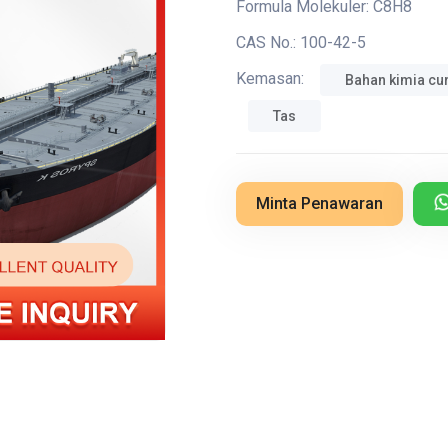
Formula Molekuler:
C8H8
CAS No.:
100-42-5
Kemasan:
Bahan kimia cu
Tas
Minta Penawaran