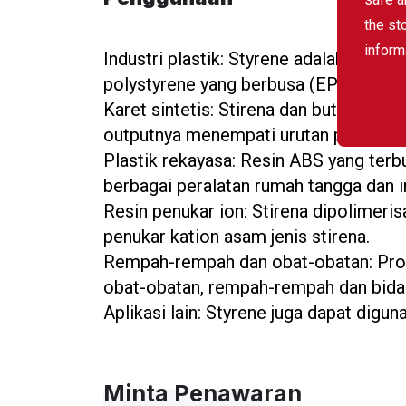
the st
inform
Industri plastik: Styrene adalah mono
polystyrene yang berbusa (EPS) dan pla
Karet sintetis: Stirena dan butadiena 
outputnya menempati urutan pertama ka
Plastik rekayasa: Resin ABS yang terbu
berbagai peralatan rumah tangga dan i
Resin penukar ion: Stirena dipolimeris
penukar kation asam jenis stirena.
Rempah-rempah dan obat-obatan: Produ
obat-obatan, rempah-rempah dan bidan
Aplikasi lain: Styrene juga dapat dig
Minta Penawaran