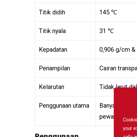
Titik didih
145 ℃
Titik nyala
31 ℃
Kepadatan
0,906 g/cm & 
Penampilan
Cairan transp
Kelarutan
Tidak larut da
Penggunaan utama
Banyak digunak
pewarna, remp
Cookie
your e
Penggunaan
safe a