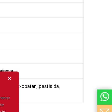
lainnya
ekat, obat-obatan, pestisida,
nhance
ite
e to