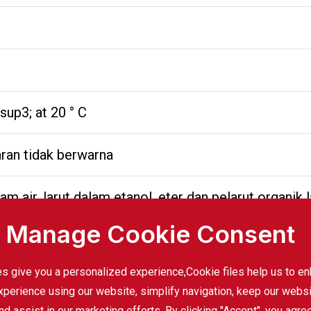
sup3; at 20 ° C
aran tidak berwarna
lam air, larut dalam etanol, eter dan pelarut organik 
Manage Cookie Consent
an dalam plastik, karet sintetis, serat, pelapis, per
ah-rempah dan bidang lainnya
s give you a personalized experience,Сookie files help us to e
xperience using our website, simplify navigation, keep our webs
nd assist in our marketing efforts. By clicking "Accept", you agre