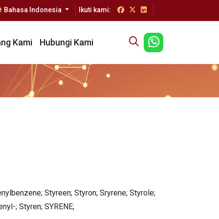
Bahasa Indonesia
Ikuti kami:
ang Kami
Hubungi Kami
nylbenzene; Styreen; Styron; Sryrene; Styrole;
enyl-; Styren; SYRENE;