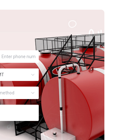
MT
method