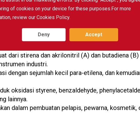
oring of cookies on your device for these purposes.For more
ation, review our Cookies Policy.
mer penting untuk produksi polystyrene (PS), polyst
stik lainnya.
Deny
Accept
kopolimerisasi karet butadiena (SBR) yang tahan pen
ret sintetis.
at dari stirena dan akrilonitril (A) dan butadiena (
nstrumen industri.
asi dengan sejumlah kecil para-etilena, dan kemudia
k oksidasi styrene, benzaldehyde, phenylacetaldeh
g lainnya.
unakan dalam pembuatan pelapis, pewarna, kosmetik,