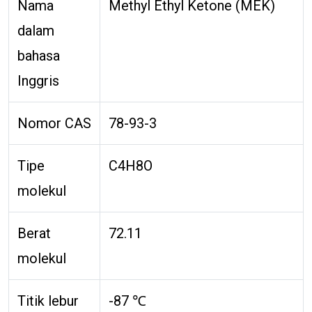
Nama
Methyl Ethyl Ketone (MEK)
dalam
bahasa
Inggris
Nomor CAS
78-93-3
Tipe
C4H8O
molekul
Berat
72.11
molekul
Titik lebur
-87 ℃