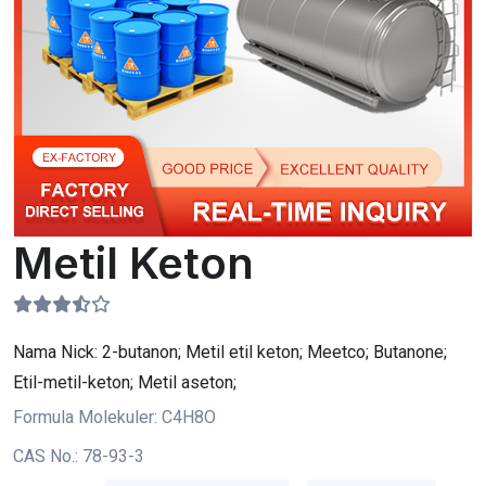
Metil Keton
Nama Nick:
2-butanon; Metil etil keton; Meetco; Butanone;
Etil-metil-keton; Metil aseton;
Formula Molekuler:
C4H8O
CAS No.:
78-93-3