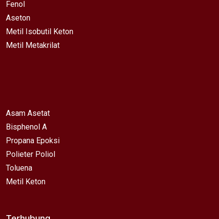
Fenol
Aseton
Metil Isobutil Keton
Metil Metakrilat
Asam Asetat
Bisphenol A
Propana Epoksi
Polieter Poliol
Toluena
Metil Keton
Terhubung