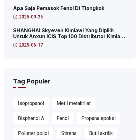
Internet Produktif
Apa Saja Pemasok Fenol Di Tiongkok
2025-09-25
SHANGHAI Skyeven Kimiawi Yang Dipilih
Untuk Anxun ICIS Top 100 Distributor Kimia
Global! Ini Adalah Ke-41!
2025-06-17
Tag Populer
Isopropanol
Metil metakrilat
Bisphenol A
Fenol
Propana epoksi
Polieter poliol
Stirena
Butil akrilik