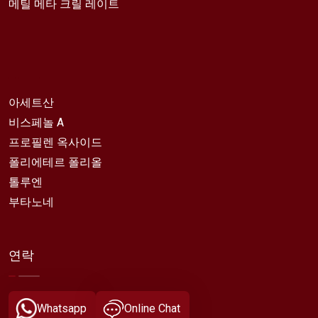
메틸 메타 크릴 레이트
아세트산
비스페놀 A
프로필렌 옥사이드
폴리에테르 폴리올
톨루엔
부타노네
연락
Whatsapp
Online Chat