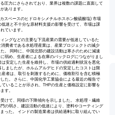
よる圧力にさらされており、業界は複数の課題に直面して
性があります。
レティカスベースのヒドロキシメチルホスホン酸硫酸塩) 市場
の低迷と不十分な原材料支援の影響を受けて、市場は課
られています。
ティングなどの主要な下流産業の需要が低迷しているた
要な消費者である水処理産業は、産業プロジェクトの減少
た。 同時に、中国北部の建設活動は寒さのために減速
らに弱め、生産者による在庫のバックログにつながりまし
者は安定した生産を維持し、市場の供給過剰状況を悪化
落しましたが、ホルムアルデヒドの安定したコストは限
生産者は、取引を刺激するために、価格割引を含む積極
した。 さらに、中国化学工業協会による最近の報告で
下していることが示され、THPの生産と価格設定に影響を
います。
受けて、同様の下降傾向を示しました。 水処理・繊維
部門の弱さ、建設活動の低迷により、塗料やコーティング
高まった。 インドの製造業者は供給過剰に取り組んでい