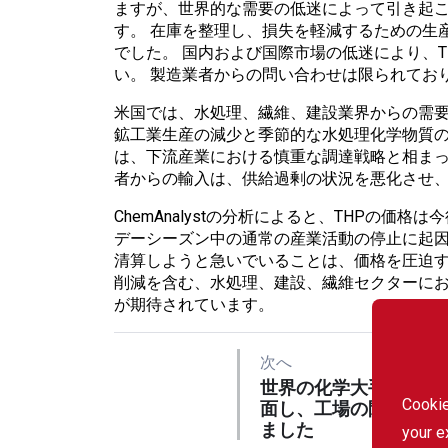
ますが、世界的な需要の低迷によって引き起
す。 在庫を整理し、損失を軽減するための生
でした。 国内および国際市場の低迷により、
い。 製造業者からの問い合わせは限られてお
米国では、水処理、繊維、建設業界からの需要
鉱工業生産の減少と季節的な水処理化学物質の
は、下流産業における慎重な調達戦略と相まっ
者からの輸入は、供給過剰の状況を悪化させ
ChemAnalystの分析によると、THPの価
デーシーズン中の通常の産業活動の停止に起
清算しようと急いでいることは、価格を圧迫す
削減を含む、水処理、建設、繊維セクターに
が期待されています。
次へ
世界の化学大手は生存
Cookie
面し、工場の閉鎖と減
ました
your e