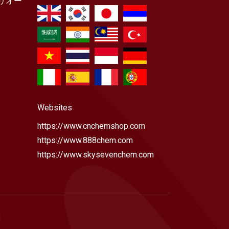
リオー
Websites
https://www.cnchemshop.com
https://www.888chem.com
https://www.skysevenchem.com