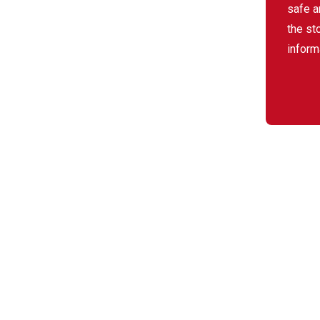
safe a
the st
inform