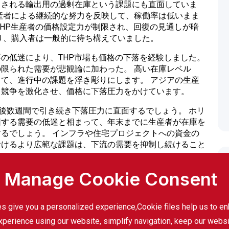
こされる輸出用の過剰在庫という課題にも直面していま
産者による継続的な努力を反映して、稼働率は低いまま
THP生産者の価格設定力が制限され、回復の見通しが暗
り、購入者は一般的に待ち構えていました。
の低迷により、THP市場も価格の下落を経験しました。
限られた需要が悲観論に加わった。 高い在庫レベル
て、進行中の課題を浮き彫りにします。 アジアの生産
、競争を激化させ、価格に下落圧力をかけています。
格は今後数週間で引き続き下落圧力に直面するでしょう。 ホリ
因する需要の低迷と相まって、年末までに生産者が在庫を
るでしょう。 インフラや住宅プロジェクトへの資金の
おけるより広範な課題は、下流の需要を抑制し続けること
Manage Cookie Consent
の課題に直
s give you a personalized experience,Сookie files help us to e
産を発表し
xperience using our website, simplify navigation, keep our webs