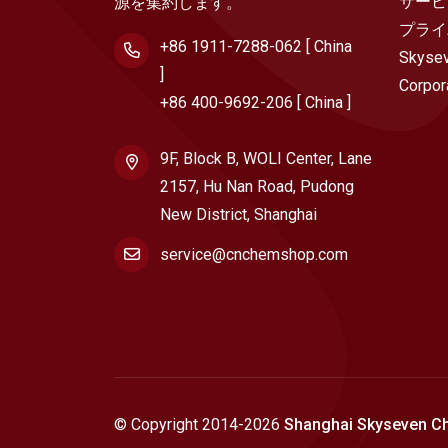
サービ
源を集約します。
プライ
+86 1911-7288-062 [ China
Skysev
]
Corpor
+86 400-9692-206 [ China ]
9F, Block B, WOLI Center, Lane
2157, Hu Nan Road, Pudong
New District, Shanghai
service@cnchemshop.com
© Copyright 2014-
2026
Shanghai Skyseven C