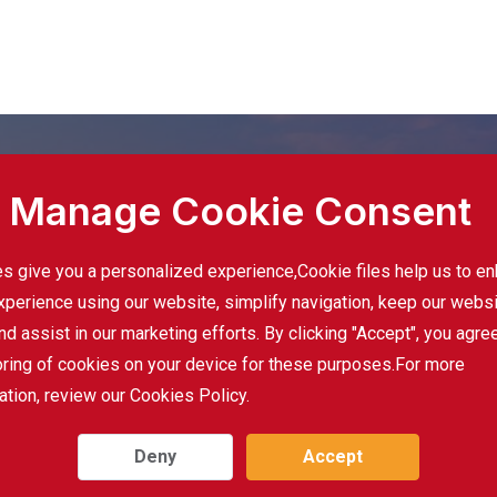
Manage Cookie Consent
터치
s give you a personalized experience,Сookie files help us to e
Subscr
xperience using our website, simplify navigation, keep our webs
nd assist in our marketing efforts. By clicking "Accept", you agre
oring of cookies on your device for these purposes.For more
ation, review our Cookies Policy.
Deny
Accept