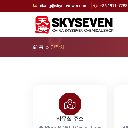
bikang@skychemwin.com
+86 1911-7288-
홈
연락처
사무실 주소
9F, Block B, WOLI Center, Lane
+8