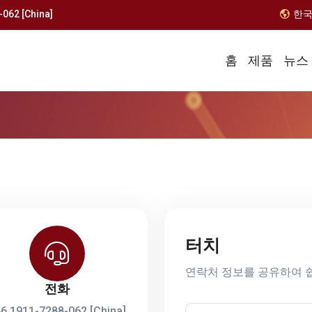
062 [China]
한
홈
제품
뉴스
터치
연락처 정보를 공유하여 
전화
6 1911-7288-062 [China]