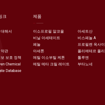
링크
제품
 대해서
이소프로필 알코올
아세트산
비닐 아세테이트
비스페놀 A
페놀
프로필렌 옥사
 약관
아세톤
폴리에테르 폴
정보 보호 정책
메틸 이소부틸 케톤
톨루엔
en Chemical
메틸 메타 크릴 레이트
부타노네
ate Database