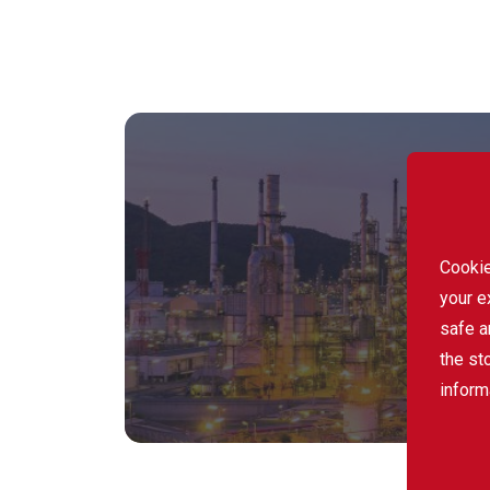
Cookie
your e
safe a
the st
inform