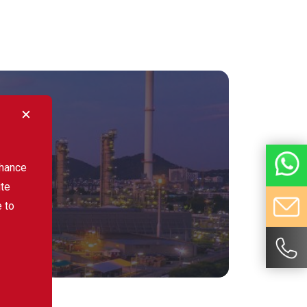
nhance
ibe
ite
e to