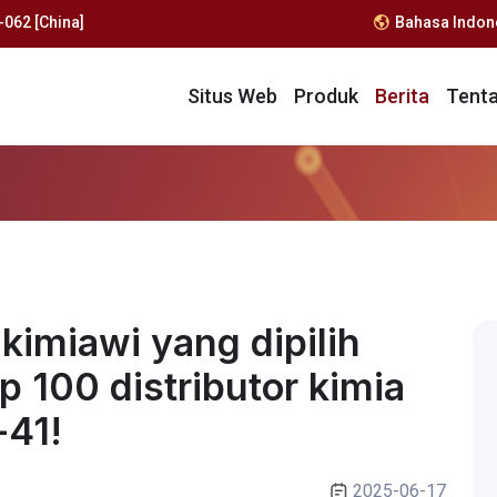
062 [China]
Bahasa Indon
Situs Web
Produk
Berita
Tent
imiawi yang dipilih
 100 distributor kimia
-41!
2025-06-17