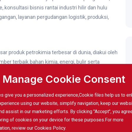
onsultasi bisnis rantai industri hilir dan hulu
angan, layanan pergudangan logistik, produksi,
ar produk petrokimia terbesar di dunia, diakui oleh
er terbaik bahan kimia, energi, bulir serta
 adalah peringkat global dari distributor kimia yang
Manage Cookie Consent
 FECC (Asosiasi kimia Eropa),NACD (National
iness), ooquim (Asosiasi distributor kimia dan
s give you a personalized experience,Сookie files help us to e
 prosesnya sangat diakui baik di dalam maupun di
xperience using our website, simplify navigation, keep our webs
nd assist in our marketing efforts. By clicking "Accept", you agre
oring of cookies on your device for these purposes.For more
ation, review our Cookies Policy.