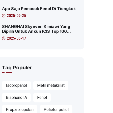
2025 Pudong Area Baru Kasus
Karakteristik Platform Layanan
Apa Saja Pemasok Fenol Di Tiongkok
Internet Produktif
2025-09-25
SHANGHAI Skyeven Kimiawi Yang
Dipilih Untuk Anxun ICIS Top 100
Distributor Kimia Global! Ini Adalah
2025-06-17
Ke-41!
Tag Populer
Isopropanol
Metil metakrilat
Bisphenol A
Fenol
Propana epoksi
Polieter poliol