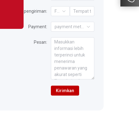
Ketentuan pengiriman:
FOB
Payment:
payment method
Pesan:
Kirimkan