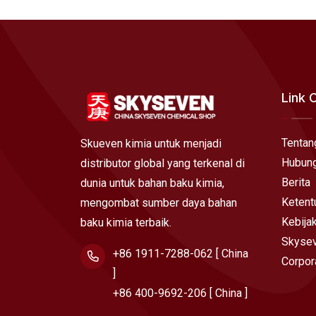
Link 
Tentan
Skueven kimia untuk menjadi
Hubung
distributor global yang terkenal di
Berita
dunia untuk bahan baku kimia,
Ketent
mengombat sumber daya bahan
Kebija
baku kimia terbaik.
Skysev
+86 1911-7288-062 [ China
Corpor
]
+86 400-9692-206 [ China ]