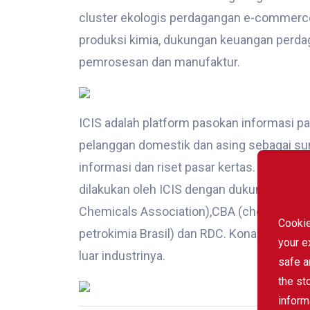
cluster ekologis perdagangan e-commerce, k
produksi kimia, dukungan keuangan perdag
pemrosesan dan manufaktur.
ICIS adalah platform pasokan informasi pas
pelanggan domestik dan asing sebagai sumb
informasi dan riset pasar kertas. Daftar ini
dilakukan oleh ICIS dengan dukungan dari
Chemicals Association),CBA (chemical Bus
Cookie
petrokimia Brasil) dan RDC. Konalitas dan
your e
luar industrinya.
safe a
the st
inform