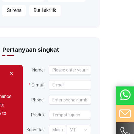
Stirena
Butil akrilik
Pertanyaan singkat
Name :
E-mail :
nhance
Phone :
ite
e to
Produk:
Kuantitas:
MT