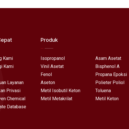
Cepat
Produk
g Kami
Isopropanol
Asam Asetat
i Kami
Vinil Asetat
Bisphenol A
Fenol
Propana Epoksi
uan Layanan
Aseton
Polieter Poliol
kan Privasi
Metil Isobutil Keton
Toluena
en Chemical
Metil Metakrilat
Metil Keton
ate Database