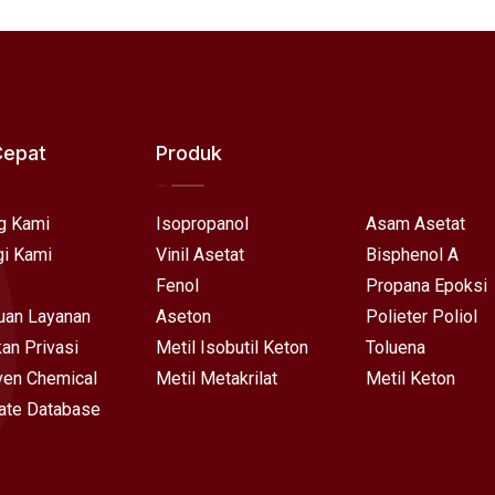
Cepat
Produk
g Kami
Isopropanol
Asam Asetat
i Kami
Vinil Asetat
Bisphenol A
Fenol
Propana Epoksi
uan Layanan
Aseton
Polieter Poliol
kan Privasi
Metil Isobutil Keton
Toluena
en Chemical
Metil Metakrilat
Metil Keton
ate Database