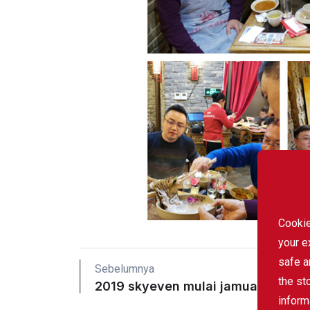
Cookie
your e
safe a
Sebelumnya
the st
2019 skyeven mulai jamuan
inform