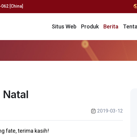
062 [China]
Situs Web
Produk
Berita
Tent
 Natal
2019-03-12
g fate, terima kasih!