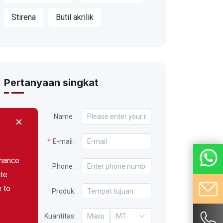
Stirena
Butil akrilik
Pertanyaan singkat
Name :
E-mail :
nhance
Phone :
ite
e to
Produk:
Kuantitas:
MT