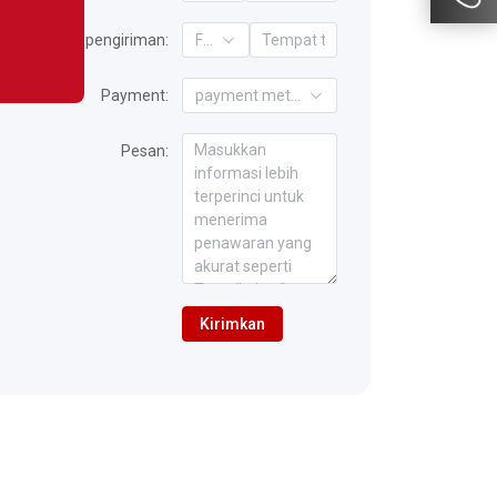
Ketentuan pengiriman:
FOB
Payment:
payment method
Pesan:
Kirimkan