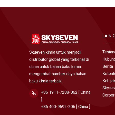
Link 
Tentan
Skueven kimia untuk menjadi
Hubung
distributor global yang terkenal di
Berita
dunia untuk bahan baku kimia,
Ketent
mengombat sumber daya bahan
Kebija
baku kimia terbaik.
Skysev
+86 1911-7288-062 [ China
Corpor
]
+86 400-9692-206 [ China ]