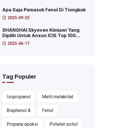
2025 Pudong Area Baru Kasus
Karakteristik Platform Layanan
Apa Saja Pemasok Fenol Di Tiongkok
Internet Produktif
2025-09-25
SHANGHAI Skyeven Kimiawi Yang
Dipilih Untuk Anxun ICIS Top 100
Distributor Kimia Global! Ini Adalah
2025-06-17
Ke-41!
Tag Populer
Isopropanol
Metil metakrilat
Bisphenol A
Fenol
Propana epoksi
Polieter poliol