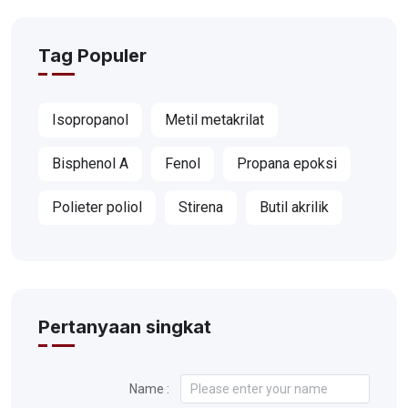
Tag Populer
Isopropanol
Metil metakrilat
Bisphenol A
Fenol
Propana epoksi
Polieter poliol
Stirena
Butil akrilik
Pertanyaan singkat
Name :