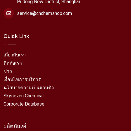
Pudong New District, Shanghai
service@cnchemshop.com
Quick Link
เกี่ยวกับเรา
ติดต่อเรา
ข่าว
เงื่อนไขการบริการ
นโยบายความเป็นส่วนตัว
Skyseven Chemical
Corporate Database
ผลิตภัณฑ์