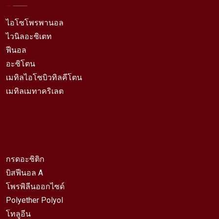
ไอโซโพรพานอล
ไวนิลอะซิเตท
ฟีนอล
อะซิโตน
เมทิลไอโซบิวทิลคีโตน
เมทิลเมทาคริเลต
กรดอะซิติก
บิสฟีนอล A
โพรพิลีนออกไซด์
Polyether Polyol
โทลูอีน