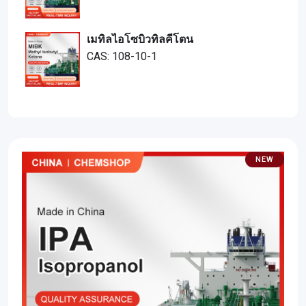
เมทิลไอโซบิวทิลคีโตน
CAS: 108-10-1
NEW