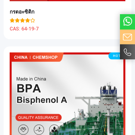
กรดอะซิติก
CAS:
64-19-7
HOT