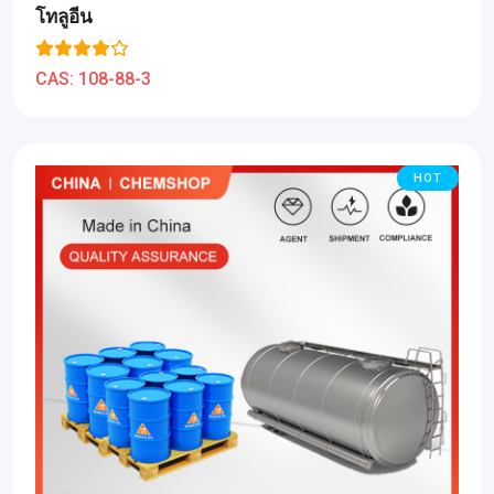
โทลูอีน
CAS:
108-88-3
HOT