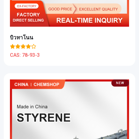
บิวทาโนน
CAS:
78-93-3
NEW