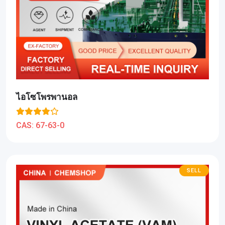
ไอโซโพรพานอล
CAS:
67-63-0
SELL