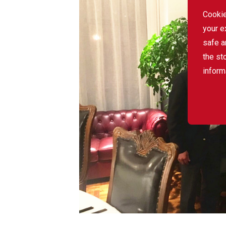
Cookie
your e
safe a
the st
inform