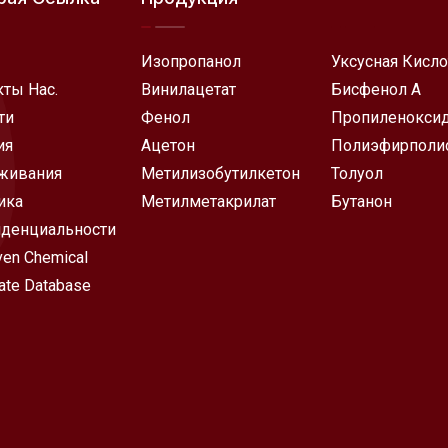
Изопропанол
Уксусная Кисло
кты Нас.
Винилацетат
Бисфенол А
ти
Фенол
Пропиленокси
ия
Ацетон
Полиэфирполи
живания
Метилизобутилкетон
Толуол
ика
Метилметакрилат
Бутанон
денциальности
en Chemical
ate Database