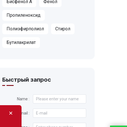
Бисфенол А
Фенол
Пропиленоксид
Полиэфирполиол
Стирол
Бутилакрилат
Быстрый запрос
Name :
E-mail :