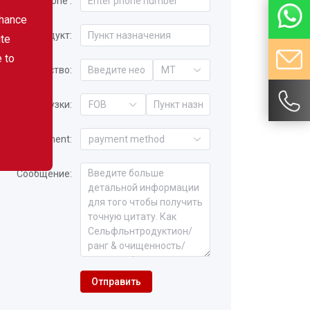
Phone :
nhance
Продукт:
ite
e to
Количество:
MT
Срок отгрузки:
FOB
Payment:
payment method
Сообщение:
Отправить