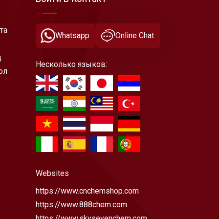
та
Whatsapp
Online Chat
д
Несколько языков:
ол
Websites
https://www.cnchemshop.com
https://www.888chem.com
https://www.skysevenchem.com