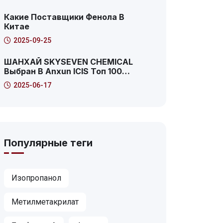
Саммит: 2025 Пудун Новая
Область Продуктивный Интернет-
Какие Поставщики Фенола В
Сервис Платформа
Китае
Характеристика Случай
2025-09-25
ШАНХАЙ SKYSEVEN CHEMICAL
Выбран В Anxun ICIS Топ 100
Глобальные Дистрибьюторы
2025-06-17
Химической Продукции! Вот Это
41-Й!
Популярные теги
Изопропанол
Метилметакрилат