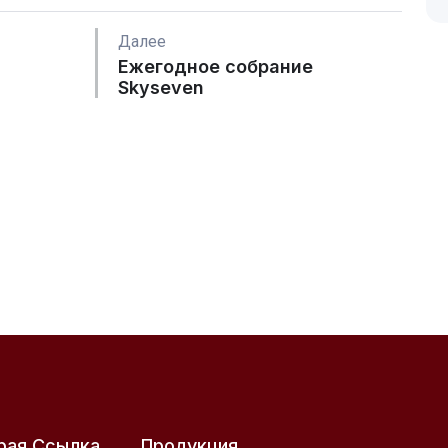
Далее
Ежегодное собрание
Skyseven
рая Ссылка
Продукция