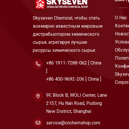
О Нас
Skyseven Chemical, чтобы стать
Конта
всемирно известным мировым
Новос
дистрибьютором химического
Услов
сырья, агрегируя лучшие
Обслу
ресурсы химического сырья.
Полит
+86 1911-7288-062 [ China
Конфи
]
Skysev
+86 400-9692-206 [ China ]
Corpor
9F, Block B, WOLI Center, Lane
2157, Hu Nan Road, Pudong
New District, Shanghai
service@cnchemshop.com