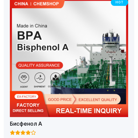
HOT
Бисфенол А