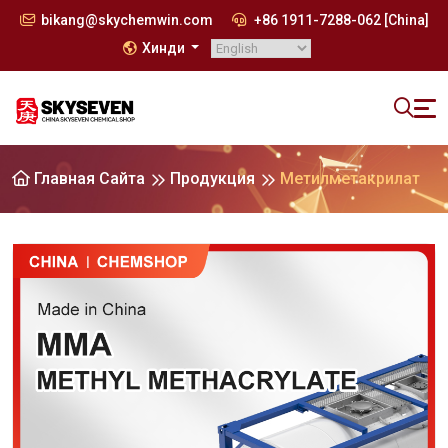
bikang@skychemwin.com
+86 1911-7288-062 [China]
Хинди
Главная Сайта
Продукция
Метилметакрилат