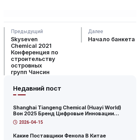
Предыдущий
Далее
Skyseven
Начало банкета
Chemical 2021
Конференция по
строительству
островных
групп Чансин
Недавний пост
Shanghai Tiangeng Chemical (Huayi World)
Вон 2025 Бренд Цифровые Инновации
Трансформация Саммит: 2025 Пудун
2026-04-15
Новая Область Продуктивный Интернет-
Сервис Платформа Характеристика
Какие Поставщики Фенола В Китае
Случай