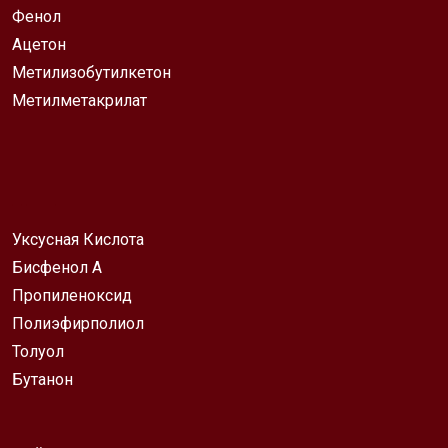
Фенол
Ацетон
Метилизобутилкетон
Метилметакрилат
Уксусная Кислота
Бисфенол А
Пропиленоксид
Полиэфирполиол
Толуол
Бутанон