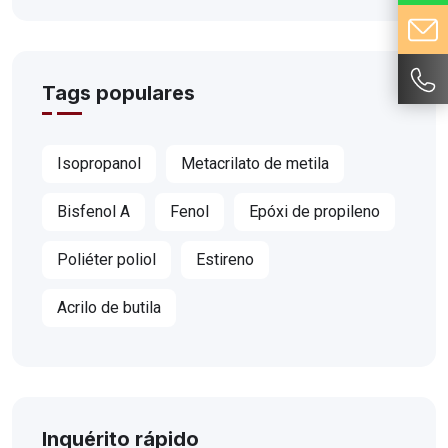
Tags populares
Isopropanol
Metacrilato de metila
Bisfenol A
Fenol
Epóxi de propileno
Poliéter poliol
Estireno
Acrilo de butila
Inquérito rápido