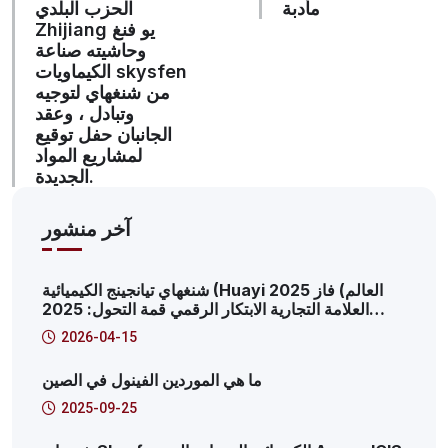
مأدبة
الحزب البلدي
Zhijiang يو فنغ
وحاشيته صناعة
الكيماويات skysfen
من شنغهاي لتوجيه
وتبادل ، وعقد
الجانبان حفل توقيع
لمشاريع المواد
الجديدة.
آخر منشور
شنغهاي تيانجينج الكيميائية (Huayi العالم) فاز 2025
العلامة التجارية الابتكار الرقمي قمة التحول: 2025
بودونغ منطقة جديدة إنتاجية منصة خدمة الإنترنت حالة
2026-04-15
مميزة
ما هي الموردين الفينول في الصين
2025-09-25