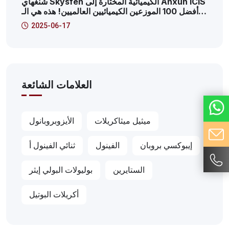
شنغهاي Skysfen الكيميائية المختارة إلى Anxun ICIS
أفضل 100 الموزعين الكيميائيين العالميين! هذه هي الـ
41!
2025-06-17
العلامات الشائعة
ميثيل ميثاكريلات
الأيزوبروبانول
إيبوكسي بروبان
الفينول
ثنائي الفينول أ
الستايرين
بوليولات البولي إيثر
أكريلات البوتيل