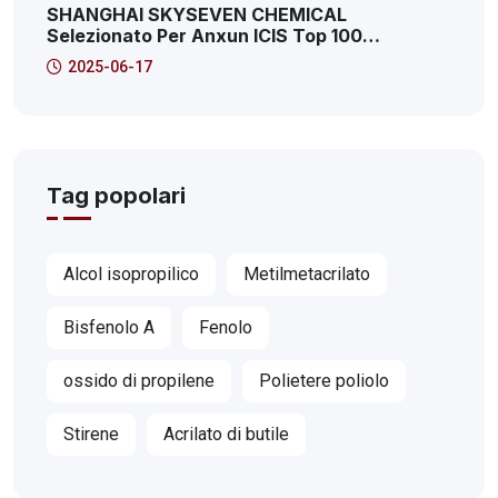
SHANGHAI SKYSEVEN CHEMICAL
Selezionato Per Anxun ICIS Top 100
Distributori Chimici Globali! Questo È Il
2025-06-17
41esimo!
Tag popolari
Alcol isopropilico
Metilmetacrilato
Bisfenolo A
Fenolo
ossido di propilene
Polietere poliolo
Stirene
Acrilato di butile