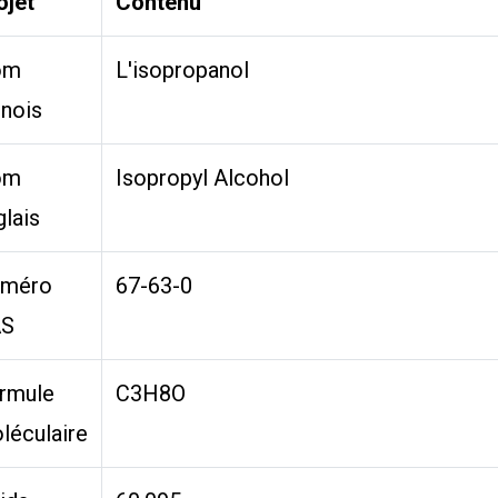
ojet
Contenu
om
L'isopropanol
inois
om
Isopropyl Alcohol
glais
méro
67-63-0
S
rmule
C3H8O
léculaire