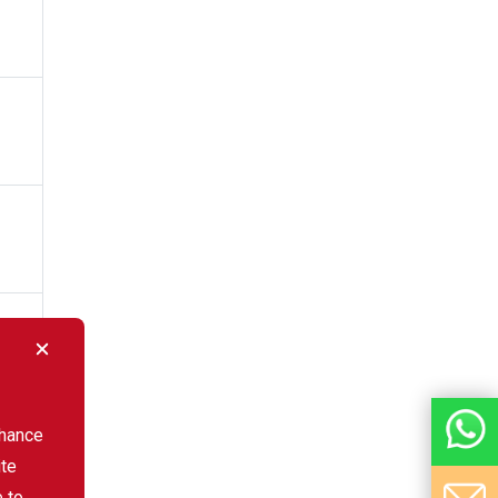
nhance
ite
e to