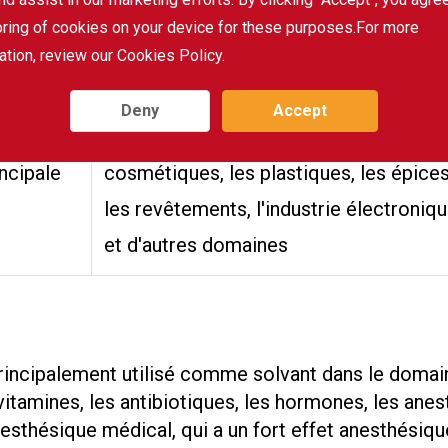
miscible dans la plupart des solvants
oring of cookies on your device for these purposes.For more
organiques tels que l'alcool, l'éther, le
ation, review our Cookies Policy.
benzène et le chloroforme
Deny
Accept
lisation
Largement utilisé dans la médecine, le
incipale
cosmétiques, les plastiques, les épices
les revêtements, l'industrie électroniq
et d'autres domaines
rincipalement utilisé comme solvant dans le domai
itamines, les antibiotiques, les hormones, les anest
sthésique médical, qui a un fort effet anesthésique