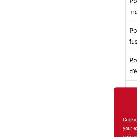
Po
mo
Po
fu
Po
d'é
De
Ap
Cookie
Sol
your e
safe a