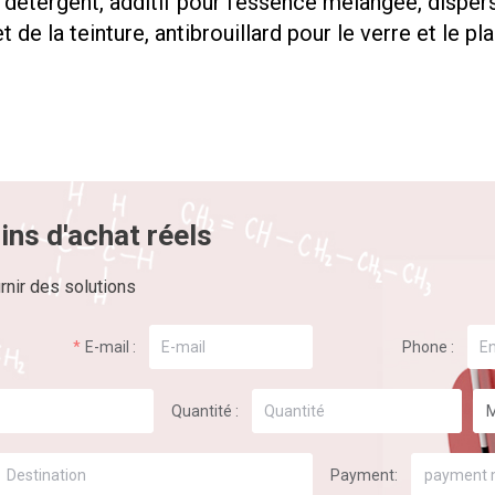
 détergent, additif pour l'essence mélangée, disper
t de la teinture, antibrouillard pour le verre et le pl
ins d'achat réels
rnir des solutions
E-mail :
Phone :
Quantité :
Payment:
payment 