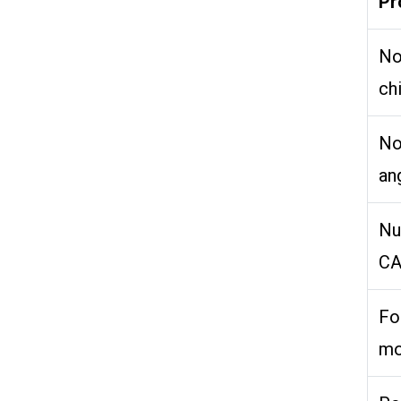
Pr
N
ch
N
an
Nu
CA
Fo
mo