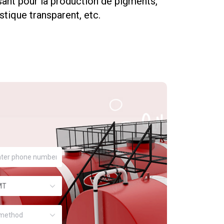
sant pour la production de pigments,
astique transparent, etc.
MT
method