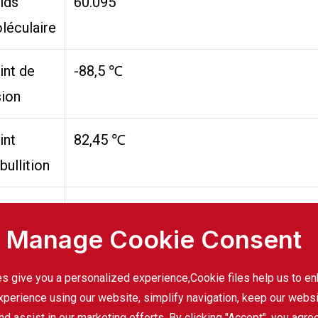
ids
60.095
léculaire
int de
-88,5 ℃
sion
int
82,45 ℃
bullition
nsité
0.7855 g/cm & sup3;
Manage Cookie Consent
parence
Liquide transparent incolore
s give you a personalized experience,Сookie files help us to e
ubilité
Il est miscible à l'eau et peut être
xperience using our website, simplify navigation, keep our webs
nd assist in our marketing efforts. By clicking "Accept", you agre