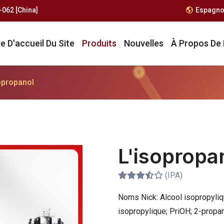
062 [China]
Espagno
e D'accueil Du Site
Produits
Nouvelles
À Propos De
opropanol
L'isopropa
(IPA)
Noms Nick:
Alcool isopropyliq
isopropylique; PriOH; 2-propan