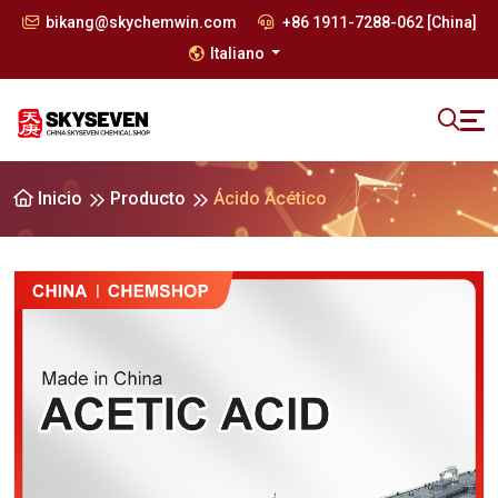
bikang@skychemwin.com
+86 1911-7288-062 [China]
Italiano
Inicio
Producto
Ácido Acético