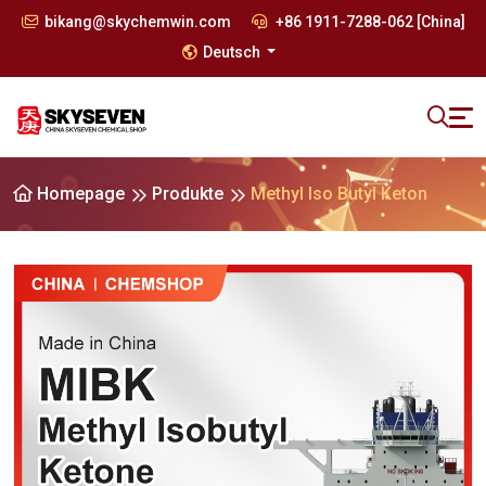
bikang@skychemwin.com
+86 1911-7288-062 [China]
Deutsch
Homepage
Produkte
Methyl Iso Butyl Keton