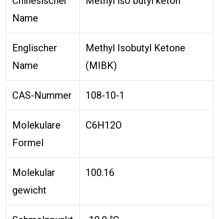
Chinesischer
Methyl iso butyl keton
Name
Englischer
Methyl Isobutyl Ketone
Name
(MIBK)
CAS-Nummer
108-10-1
Molekulare
C6H12O
Formel
Molekular
100.16
gewicht